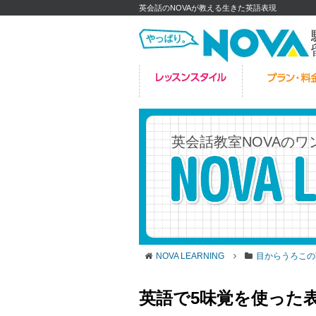
英会話のNOVAが教える生きた英語表現
英会話教室NOVAの
ワ
NOVA LEARNING
目からうろこの
英語で5味覚を使った