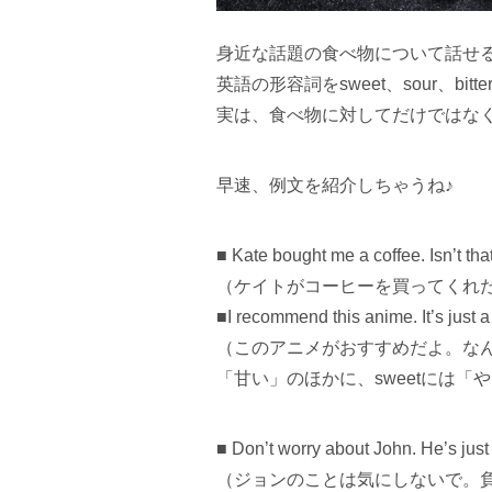
身近な話題の食べ物について話せ
英語の形容詞をsweet、sour、bitt
実は、食べ物に対してだけではな
早速、例文を紹介しちゃうね♪
■ Kate bought me a coffee. Isn’t tha
（ケイトがコーヒーを買ってくれ
■I recommend this anime. It’s just a s
（このアニメがおすすめだよ。な
「甘い」のほかに、sweetには
■ Don’t worry about John. He’s just s
（ジョンのことは気にしないで。