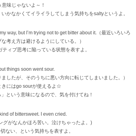
いう意味じゃないよ～！
いかなかくてイライラしてしまう気持ちをsaltyというよ。
g my way, but I’m trying not to get bitter about it.（最近いろいろ
ブな考え方は避けるようにしている。）
、ネガティブ思考に陥っている状態を表すよ。
 but things soon went sour.
りましたが、そのうちに悪い方向に転じてしまいました。）
にはgo sourが使えるよ☆
いになる」という意味になるので、気を付けてね！
kind of bittersweet. I even cried.
ングがなんかほろ苦い。泣けちゃったよ。)
、どこか切ない、という気持ちを表すよ。