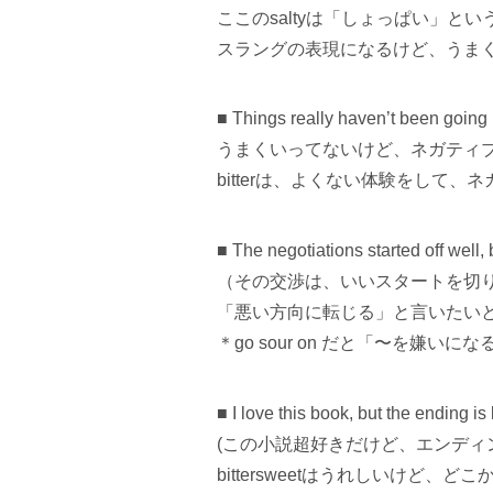
ここのsaltyは「しょっぱい」と
スラングの表現になるけど、うまく
■ Things really haven’t been goin
うまくいってないけど、ネガティ
bitterは、よくない体験をして
■ The negotiations started off well,
（その交渉は、いいスタートを切
「悪い方向に転じる」と言いたいとき
＊go sour on だと「〜を嫌
■ I love this book, but the ending is 
(この小説超好きだけど、エンディ
bittersweetはうれしいけど