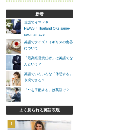
新着
英語でイマドキ
NEWS「Thailand OKs same-
sex marriage」
英語でクイズ！イギリスの食器
について
「最高経営責任者」は英語でな
んという？
英語でいろいろな「休憩する」
表現できる？
「〜を手配する」は英語で？
よく見られる英語表現