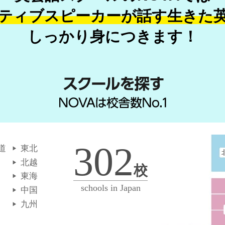
ティブスピーカーが話す
生きた
しっかり身につきます！
302
道
東北
北越
校
東海
schools in Japan
中国
九州