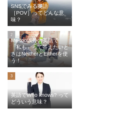
SNSでみる英語
［POV］ってどんな意
味？
Me too以外の英語で
「私も」って答えたいと
きはNeitherとEitherを使
う！
英語でWho knows? って
どういう意味？