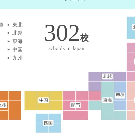
302
道
東北
北越
校
東海
schools in Japan
中国
九州