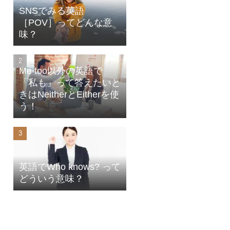
SNSでみる英語
［POV］ってどんな意
味？
Me too以外の英語で
「私も」って答えたいと
きはNeitherとEitherを使
う！
英語でWho knows? って
どういう意味？