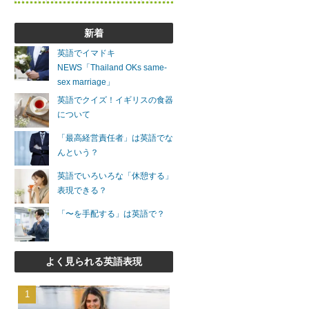
新着
英語でイマドキ
NEWS「Thailand OKs same-
sex marriage」
英語でクイズ！イギリスの食器
について
「最高経営責任者」は英語でな
んという？
英語でいろいろな「休憩する」
表現できる？
「〜を手配する」は英語で？
よく見られる英語表現