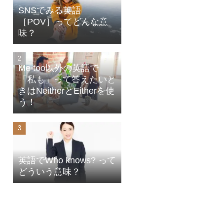
SNSでみる英語
［POV］ってどんな意
味？
Me too以外の英語で
「私も」って答えたいと
きはNeitherとEitherを使
う！
英語でWho knows? って
どういう意味？