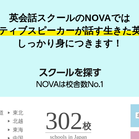
英会話スクールのNOVAでは
ティブスピーカーが話す
生きた
しっかり身につきます！
302
道
東北
北越
校
東海
schools in Japan
中国