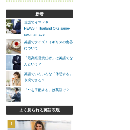
新着
英語でイマドキ
NEWS「Thailand OKs same-
sex marriage」
英語でクイズ！イギリスの食器
について
「最高経営責任者」は英語でな
んという？
英語でいろいろな「休憩する」
表現できる？
「〜を手配する」は英語で？
よく見られる英語表現