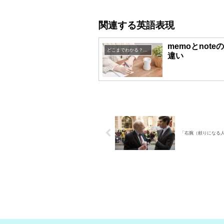
関連する英語表現
memoとnot
どこまでわかる？英語表現クイズ
違い
「右腕（頼りになる