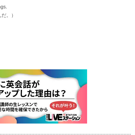
ngs.
んだ。）