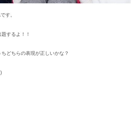
Aです。
出題するよ！！
うちどちらの表現が正しいかな？
)