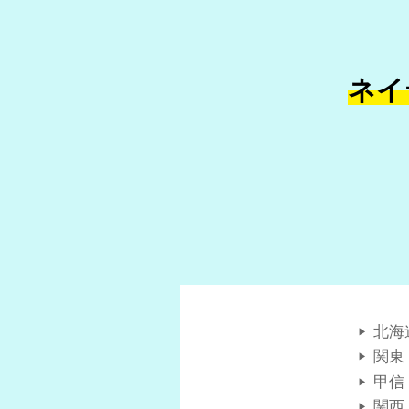
ネイ
北海
関東
甲信
関西