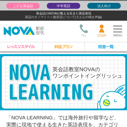
こども英会話
中学英語
法人向け
英会話のNOVAが教える生きた英語表現
英語のオノマトペ＝擬音語について(カエルの鳴き声編)
英会話教室NOVAの
ワンポイントイングリッシュ
「NOVA LEARNING」では海外旅行や留学など、
実際に現地で使える生きた英語表現を、
カテゴリ