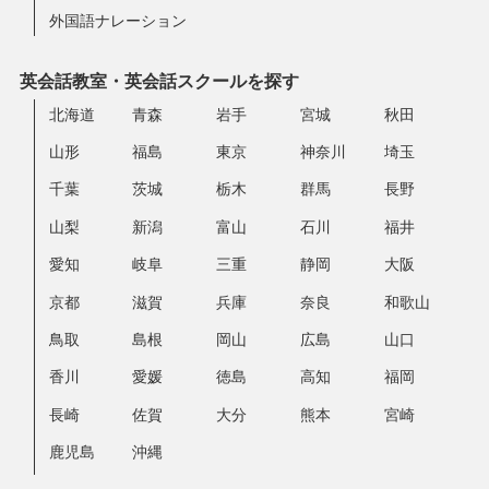
外国語ナレーション
英会話教室・英会話スクールを探す
北海道
青森
岩手
宮城
秋田
山形
福島
東京
神奈川
埼玉
千葉
茨城
栃木
群馬
長野
山梨
新潟
富山
石川
福井
愛知
岐阜
三重
静岡
大阪
京都
滋賀
兵庫
奈良
和歌山
鳥取
島根
岡山
広島
山口
香川
愛媛
徳島
高知
福岡
長崎
佐賀
大分
熊本
宮崎
鹿児島
沖縄