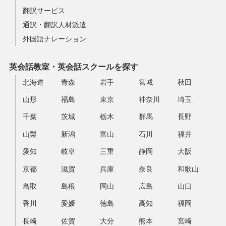
翻訳サービス
通訳・翻訳人材派遣
外国語ナレーション
英会話教室・英会話スクールを探す
北海道
青森
岩手
宮城
秋田
山形
福島
東京
神奈川
埼玉
千葉
茨城
栃木
群馬
長野
山梨
新潟
富山
石川
福井
愛知
岐阜
三重
静岡
大阪
京都
滋賀
兵庫
奈良
和歌山
鳥取
島根
岡山
広島
山口
香川
愛媛
徳島
高知
福岡
長崎
佐賀
大分
熊本
宮崎