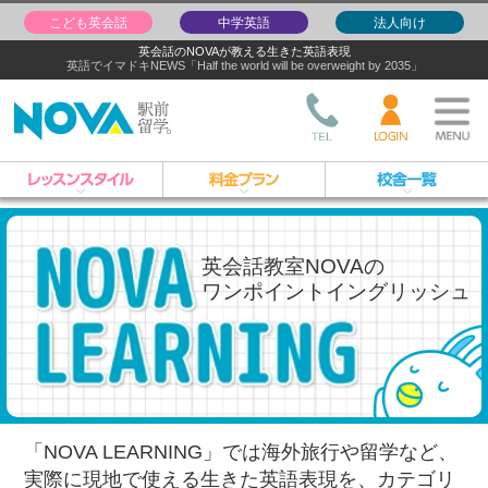
こども英会話
中学英語
法人向け
英会話のNOVAが教える生きた英語表現
英語でイマドキNEWS「Half the world will be overweight by 2035」
英会話教室NOVAの
ワンポイントイングリッシュ
「NOVA LEARNING」では海外旅行や留学など、
実際に現地で使える生きた英語表現を、
カテゴリ