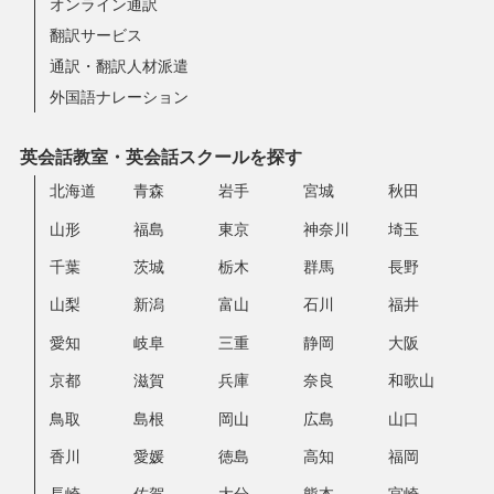
オンライン通訳
翻訳サービス
通訳・翻訳人材派遣
外国語ナレーション
英会話教室・英会話スクールを探す
北海道
青森
岩手
宮城
秋田
山形
福島
東京
神奈川
埼玉
千葉
茨城
栃木
群馬
長野
山梨
新潟
富山
石川
福井
愛知
岐阜
三重
静岡
大阪
京都
滋賀
兵庫
奈良
和歌山
鳥取
島根
岡山
広島
山口
香川
愛媛
徳島
高知
福岡