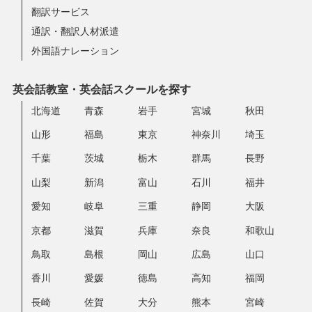
翻訳サービス
通訳・翻訳人材派遣
外国語ナレーション
英会話教室・英会話スクールを探す
北海道
青森
岩手
宮城
秋田
山形
福島
東京
神奈川
埼玉
千葉
茨城
栃木
群馬
長野
山梨
新潟
富山
石川
福井
愛知
岐阜
三重
静岡
大阪
京都
滋賀
兵庫
奈良
和歌山
鳥取
島根
岡山
広島
山口
香川
愛媛
徳島
高知
福岡
長崎
佐賀
大分
熊本
宮崎