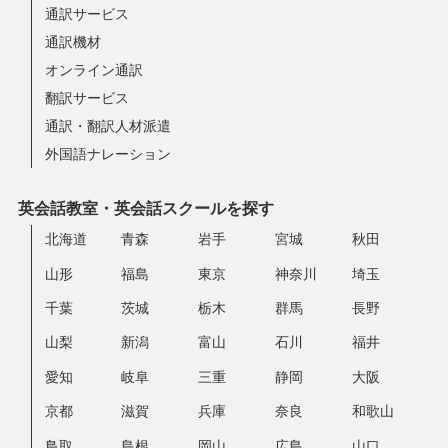
通訳サービス
通訳機材
オンライン通訳
翻訳サービス
通訳・翻訳人材派遣
外国語ナレーション
英会話教室・英会話スクールを探す
北海道
青森
岩手
宮城
秋田
山形
福島
東京
神奈川
埼玉
千葉
茨城
栃木
群馬
長野
山梨
新潟
富山
石川
福井
愛知
岐阜
三重
静岡
大阪
京都
滋賀
兵庫
奈良
和歌山
鳥取
島根
岡山
広島
山口