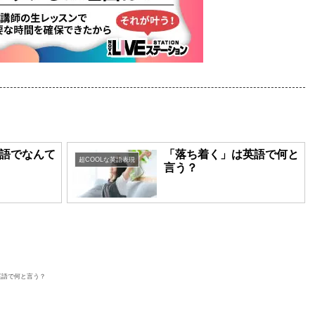
語でなんて
「落ち着く」は英語で何と
超COOLな英語表現
言う？
英語で何と言う？