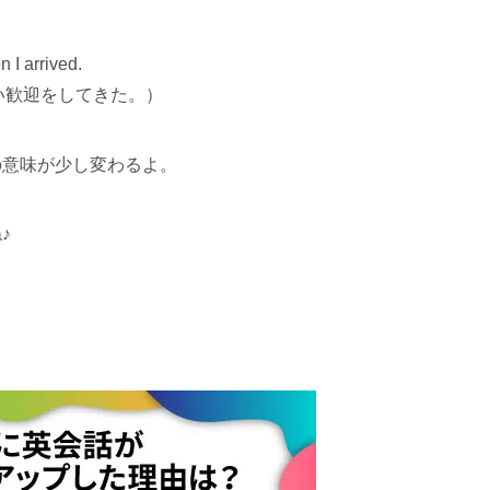
 I arrived.
い歓迎をしてきた。）
y の意味が少し変わるよ。
♪