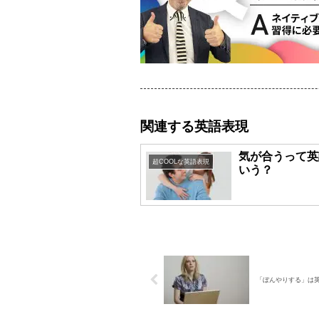
関連する英語表現
気が合うって英
超COOLな英語表現
いう？
「ぼんやりする」は