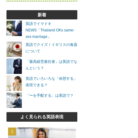
新着
英語でイマドキ
NEWS「Thailand OKs same-
sex marriage」
英語でクイズ！イギリスの食器
について
「最高経営責任者」は英語でな
んという？
英語でいろいろな「休憩する」
表現できる？
「〜を手配する」は英語で？
よく見られる英語表現