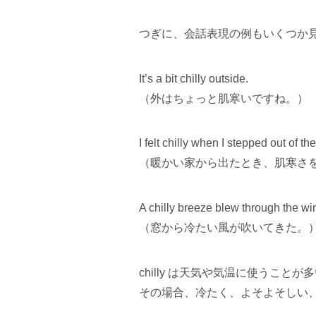
つぎに、会話表現の例もいくつか見
It’s a bit chilly outside.
（外はちょっと肌寒いですね。）
I felt chilly when I stepped out of 
（暖かい家から出たとき、肌寒さ
A chilly breeze blew through the w
（窓から冷たい風が吹いてきた。
chilly は天気や気温に使うこ
その場合、冷たく、よそよそしい