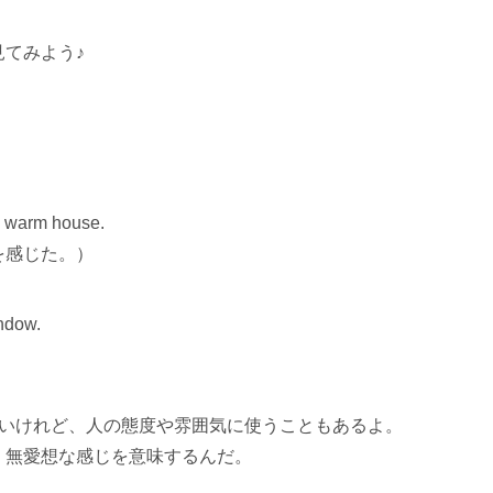
てみよう♪
the warm house.
を感じた。）
indow.
）
とが多いけれど、人の態度や雰囲気に使うこともあるよ。
、無愛想な感じを意味するんだ。