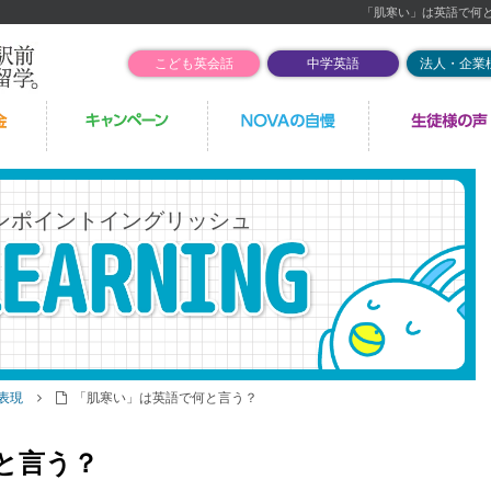
「肌寒い」は英語で何
こども英会話
中学英語
法人・企業
ンポイントイングリッシュ
語表現
「肌寒い」は英語で何と言う？
と言う？