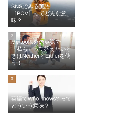
SNSでみる英語
［POV］ってどんな意
味？
Me too以外の英語で
「私も」って答えたいと
きはNeitherとEitherを使
う！
英語でWho knows? って
どういう意味？