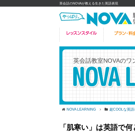
英会話のNOVAが教える生きた英語表現
英会話教室NOVAの
ワ
NOVA LEARNING
超COOLな英
「肌寒い」は英語で何