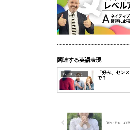
関連する英語表現
「好み、センス
すぐに使いたくなる英語表現
で？
「願う／祈る」は英