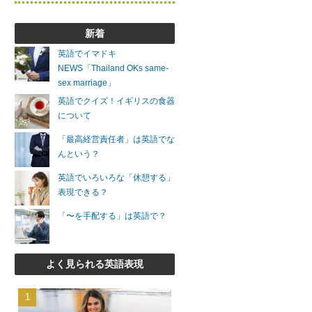
新着
英語でイマドキ
NEWS「Thailand OKs same-
sex marriage」
英語でクイズ！イギリスの食器
について
「最高経営責任者」は英語でな
んという？
英語でいろいろな「休憩する」
表現できる？
「〜を手配する」は英語で？
よく見られる英語表現