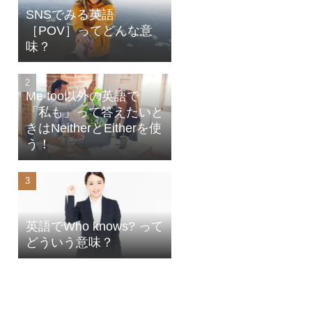
SNSでみる英語
［POV］ってどんな意
味？
Me too以外の英語で
「私も」って答えたいと
きはNeitherとEitherを使
う！
英語でWho knows? って
どういう意味？