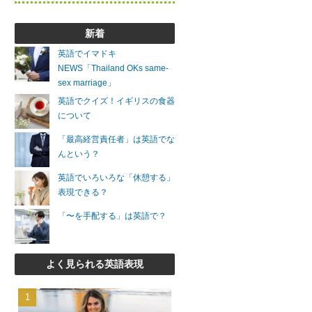
新着
英語でイマドキ
NEWS「Thailand OKs same-
sex marriage」
英語でクイズ！イギリスの食器
について
「最高経営責任者」は英語でな
んという？
英語でいろいろな「休憩する」
表現できる？
「〜を手配する」は英語で？
よく見られる英語表現