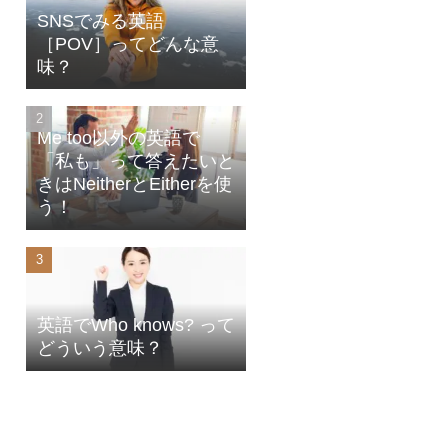
SNSでみる英語
［POV］ってどんな意
味？
Me too以外の英語で
「私も」って答えたいと
きはNeitherとEitherを使
う！
英語でWho knows? って
どういう意味？