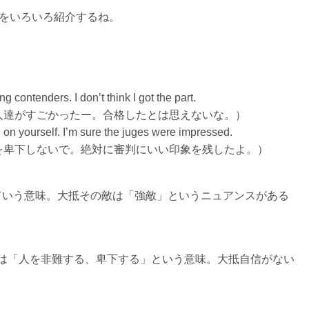
た表現をいろいろ紹介するね。
g contenders. I don’t think I got the part.
人達がすごかったー。合格したとは思えないな。）
on yourself. I’m sure the juges were impressed.
を卑下しないで。絶対に審判にいい印象を残したよ。）
する」っていう意味。大抵その敵は「強敵」というニュアンスがある
down on は「人を非難する、卑下する」という意味。大抵自信がない