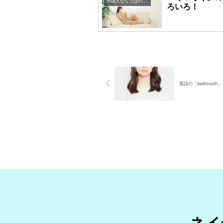
外国人ならではの英語表現
ろいろ！
英語の「badmout