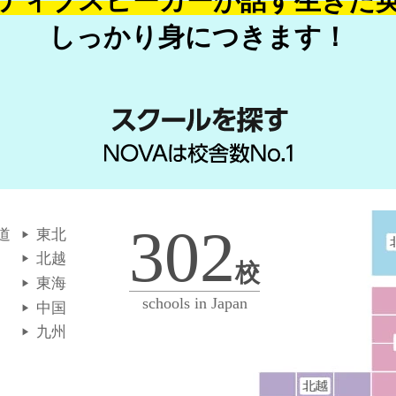
ティブスピーカーが話す
生きた
しっかり身につきます！
302
道
東北
北越
校
東海
schools in Japan
中国
九州