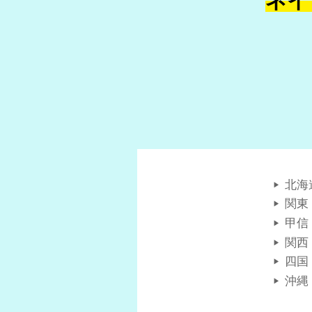
ネイ
北海
関東
甲信
関西
四国
沖縄