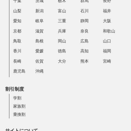
千葉
茨城
栃木
群馬
長野
山梨
新潟
富山
石川
福井
愛知
岐阜
三重
静岡
大阪
京都
滋賀
兵庫
奈良
和歌山
鳥取
島根
岡山
広島
山口
香川
愛媛
徳島
高知
福岡
長崎
佐賀
大分
熊本
宮崎
鹿児島
沖縄
割引制度
学割
家族割
乗換割
サイトについて