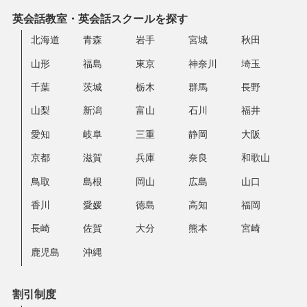
英会話教室・英会話スクールを探す
北海道
青森
岩手
宮城
秋田
山形
福島
東京
神奈川
埼玉
千葉
茨城
栃木
群馬
長野
山梨
新潟
富山
石川
福井
愛知
岐阜
三重
静岡
大阪
京都
滋賀
兵庫
奈良
和歌山
鳥取
島根
岡山
広島
山口
香川
愛媛
徳島
高知
福岡
長崎
佐賀
大分
熊本
宮崎
鹿児島
沖縄
割引制度