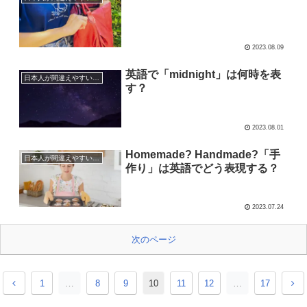
2023.08.09
英語で「midnight」は何時を表
日本人が間違えやすい英語表現
す？
2023.08.01
Homemade? Handmade?「手
日本人が間違えやすい英語表現
作り」は英語でどう表現する？
2023.07.24
次のページ
1
…
8
9
10
11
12
…
17