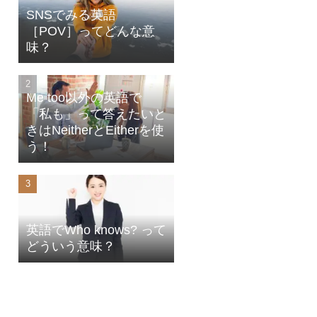
SNSでみる英語
［POV］ってどんな意
味？
Me too以外の英語で
「私も」って答えたいと
きはNeitherとEitherを使
う！
英語でWho knows? って
どういう意味？