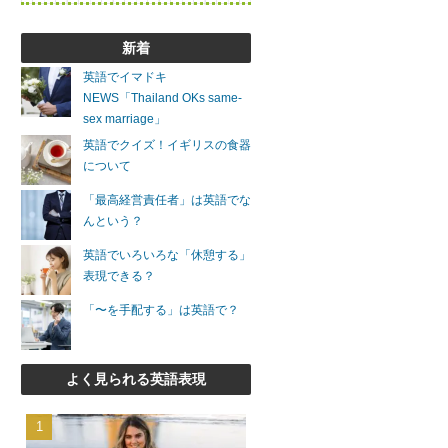
新着
英語でイマドキ
NEWS「Thailand OKs same-
sex marriage」
英語でクイズ！イギリスの食器
について
「最高経営責任者」は英語でな
んという？
英語でいろいろな「休憩する」
表現できる？
「〜を手配する」は英語で？
よく見られる英語表現