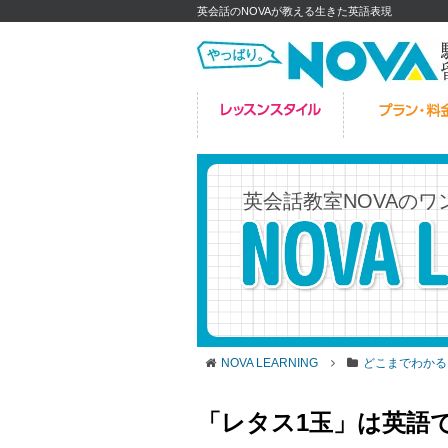
英会話のNOVAが教える生きた英語表現
英会話教室NOVAの
ワ
NOVA LEARNING
どこまでわかる
「レタス1玉」は英語