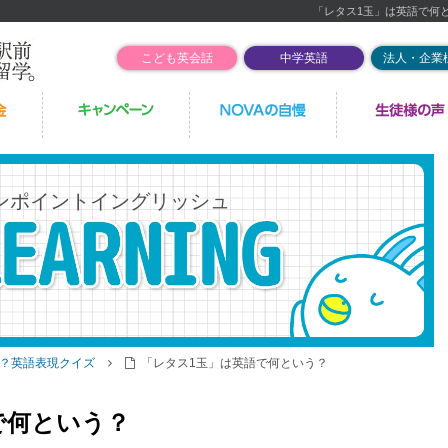
「レタス1玉」は英語で何
こども英会話
中学英語
法人・企業
ンポイントイングリッシュ
？英語表現クイズ
「レタス1玉」は英語で何という？
で何という？