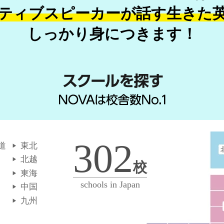
ティブスピーカーが話す
生きた
しっかり身につきます！
302
道
東北
北越
校
東海
schools in Japan
中国
九州