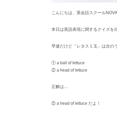
こんにちは、英会話スクールNOV
本日は英語表現に関するクイズを
早速だけど「レタス１玉」は次の
① a ball of lettuce
② a head of lettuce
正解は…
② a head of lettuce だよ！