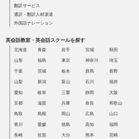
翻訳サービス
通訳・翻訳人材派遣
外国語ナレーション
英会話教室・英会話スクールを探す
北海道
青森
岩手
宮城
秋田
山形
福島
東京
神奈川
埼玉
千葉
茨城
栃木
群馬
長野
山梨
新潟
富山
石川
福井
愛知
岐阜
三重
静岡
大阪
京都
滋賀
兵庫
奈良
和歌山
鳥取
島根
岡山
広島
山口
香川
愛媛
徳島
高知
福岡
長崎
佐賀
大分
熊本
宮崎