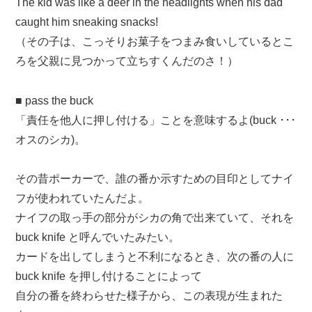
The kid was like a deer in the headlights when his dad
caught him sneaking snacks!
（その子は、こっそりお菓子をつまみ食いしているとこ
ろを父親に見つかって立ちすくんだのさ！）
■ pass the buck
「責任を他人に押し付ける」ことを意味するよ(buck ･･･
オスのシカ)。
その昔ポーカーで、誰の番か示すための目印としてナイ
フが使われていたんだよ。
ナイフの取っ手の部分がシカの角で出来ていて、それを
buck knife と呼んでいたみたい。
カードを出してしまうと不利になるとき、次の番の人に
buck knife を押し付けることによって
自分の番を終わらせた様子から、この表現が生まれた